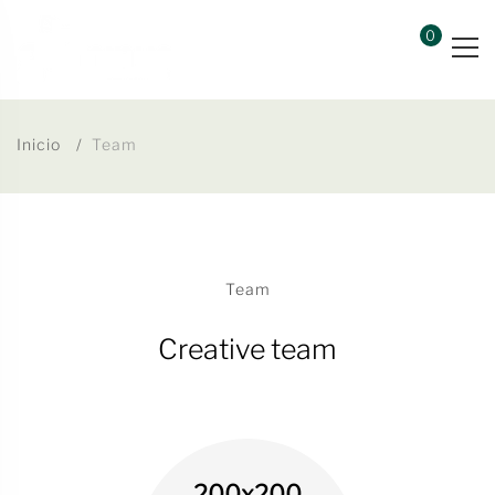
0
Inicio
Team
Team
Creative team
200x200